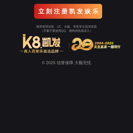
立 刻 注 册 凯 发 娱 乐
推荐使用谷歌、UC、火狐、夸客等主流浏览器
（尽量不要使用QQ、搜狗浏览器进入）
© 2025 信誉保障 大额无忧